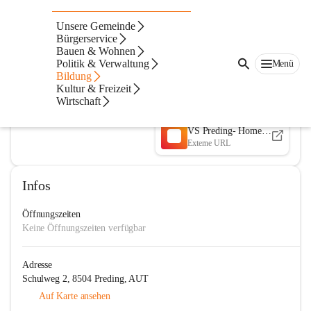
Volksschule Preding
Unsere Gemeinde
Bürgerservice
@volksschule-preding
Bauen & Wohnen
Volksschule
Politik & Verwaltung
Menü
Bildung
In CITIES öffnen
Kultur & Freizeit
Wirtschaft
VS Preding- Homepage
Externe URL
Infos
Öffnungszeiten
Keine Öffnungszeiten verfügbar
Adresse
Schulweg 2, 8504 Preding, AUT
Auf Karte ansehen