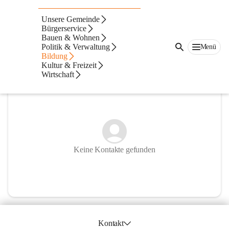
Volksschule Preding
Unsere Gemeinde
Bürgerservice
@volksschule-preding
Bauen & Wohnen
Volksschule
Politik & Verwaltung
Menü
Bildung
In CITIES öffnen
Kultur & Freizeit
Wirtschaft
Keine Kontakte gefunden
Kontakt