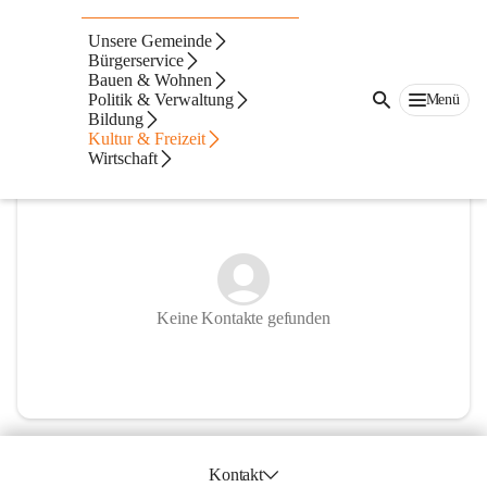
Pfarre Preding
Unsere Gemeinde
Bürgerservice
@pfarre-preding
Bauen & Wohnen
Pfarre
Politik & Verwaltung
Menü
Bildung
In CITIES öffnen
Kultur & Freizeit
Wirtschaft
Keine Kontakte gefunden
Kontakt