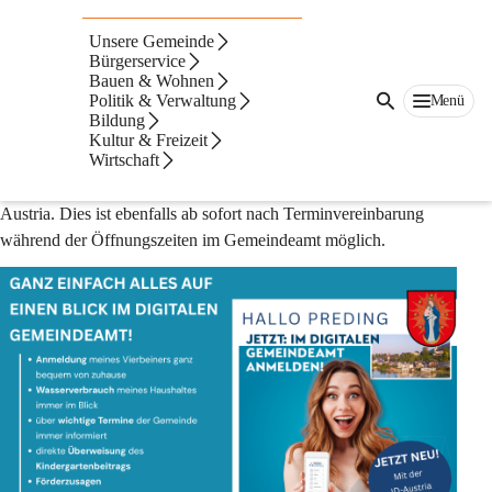
People Connect – Ihr digitales Gemeindeamt
Unsere Gemeinde
Ab sofort können Sie sich über die Platform People Connect, 
Bürgerservice
Wege ins Gemeindeamt ersparen. Die Meldung Ihres 
Bauen & Wohnen
Vierbeiners, die Abfrage des Wasserverbrauchs, die 
Politik & Verwaltung
Menü
Bildung
Überweisung des Kindergartenbeitrages – all das funktioniert 
Kultur & Freizeit
ganz einfach von zuhause aus.
Wirtschaft
Voraussetzungen für einen Zugang ist eine Registrierung bei ID-
Austria. Dies ist ebenfalls ab sofort nach Terminvereinbarung 
während der Öffnungszeiten im Gemeindeamt möglich.