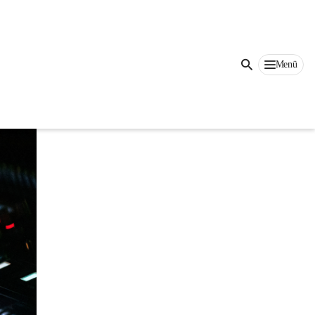
b 
Menü