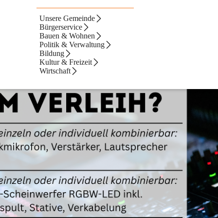
Unsere Gemeinde
k investiert. Ton- und Lichtanlagen stehen zum Verleih bereit. Egal o
Bürgerservice
Bauen & Wohnen
e@preding.eu
 senden!
Politik & Verwaltung
Bildung
Kultur & Freizeit
Wirtschaft