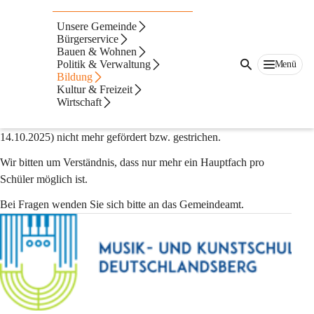
Musikschule
Unsere Gemeinde
Deutschlandsberg
Bürgerservice
Bauen & Wohnen
Politik & Verwaltung
Menü
Die Marktgemeinde Preding informiert:
Bildung
Kultur & Freizeit
Wirtschaft
Aufgrund notwendiger 
Sparmaßnahmen
 wird das 
2. Hauptfach 
an der Musikschule
 künftig (ab 2026 lt. GR-Beschluss vom 
14.10.2025) 
nicht mehr gefördert
 bzw. 
gestrichen
.
Wir bitten um Verständnis, dass 
nur mehr ein Hauptfach pro 
Schüler
 möglich ist.
Bei Fragen wenden Sie sich bitte an das Gemeindeamt.