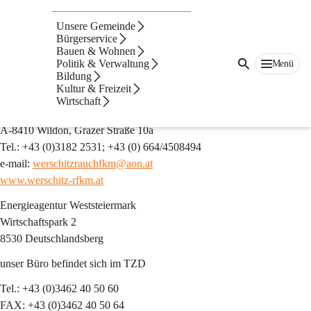
Energieberatung
Unsere Gemeinde
Bürgerservice
Bauen & Wohnen
Rauchfangkehrermeister
Politik & Verwaltung
Menü
Bildung
Stefan Werschitz
Kultur & Freizeit
Öffentlich zugelassener Rauchfangkehrer 
Wirtschaft
Sachverständiger für Brandschutz und 
Energieberater 
A-8410 Wildon, Grazer Straße 10a
Tel.: +43 (0)3182 2531; +43 (0) 664/4508494
e-mail: 
werschitzrauchfkm@aon.at
www.werschitz-rfkm.at
Energieagentur Weststeiermark
Wirtschaftspark 2
8530 Deutschlandsberg
unser Büro befindet sich im TZD
Tel.: +43 (0)3462 40 50 60
FAX: +43 (0)3462 40 50 64