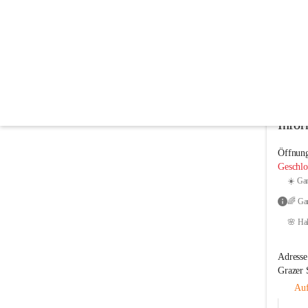
Kindergarten Preding
@kindergarten-preding
Kindergarten
In CITIES öffnen
Infor
Öffnung
Geschlo
☀️ Gan
Adresse
Grazer 
Auf