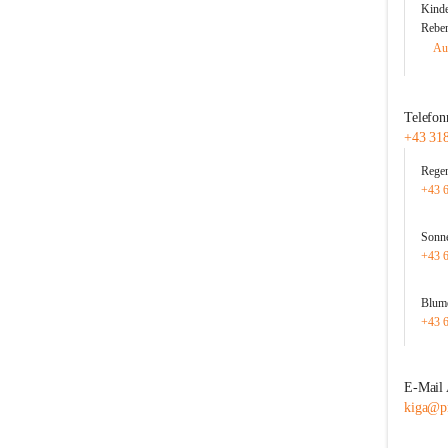
Kinde
Reben
Au
Telefo
+43 31
Rege
+43 
Sonne
+43 
Blum
+43 
E-Mail 
kiga@p