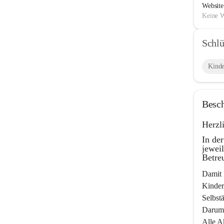
Website
Keine W
Schlü
Kinde
Besc
Herzl
In de
jewei
Betre
Damit 
Kinder
Selbstä
Darum 
Alle A