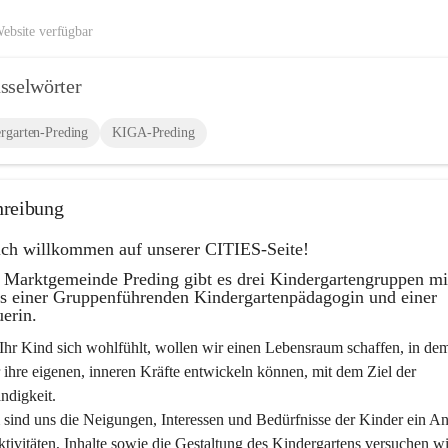
ebsite verfügbar
sselwörter
rgarten-Preding
KIGA-Preding
hreibung
ich willkommen auf unserer CITIES-Seite!
r Marktgemeinde Preding gibt es drei Kindergartengruppen mi
ls einer Gruppenführenden Kindergartenpädagogin und einer 
uerin.
Ihr Kind sich wohlfühlt, wollen wir einen Lebensraum schaffen, in dem
 ihre eigenen, inneren Kräfte entwickeln können, mit dem Ziel der 
ndigkeit.
sind uns die Neigungen, Interessen und Bedürfnisse der Kinder ein An
ktivitäten, Inhalte sowie die Gestaltung des Kindergartens versuchen wi