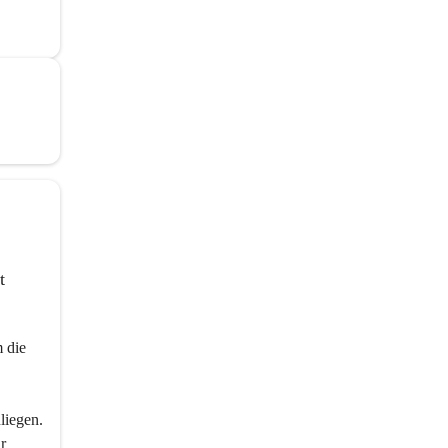
t 
 die 
liegen.
r 