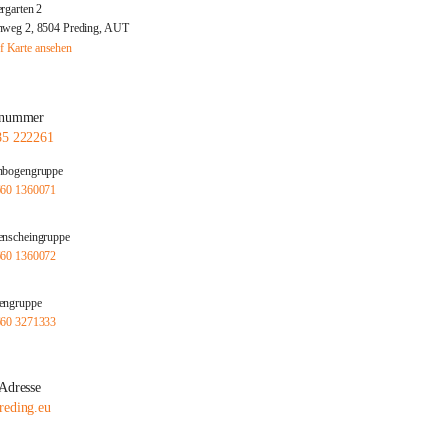
rgarten 2
weg 2, 8504 Preding, AUT
f Karte ansehen
nnummer
85 222261
nbogengruppe
660 1360071
nscheingruppe
660 1360072
engruppe
660 3271333
Adresse
reding.eu