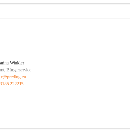
arina Winkler
mt, Bürgerservice
er@preding.eu
 3185 222215