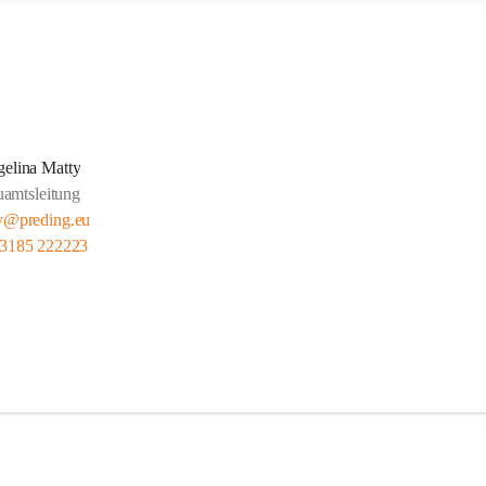
elina Matty
amtsleitung
y@preding.eu
 3185 222223