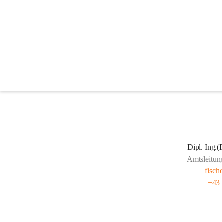
Unsere Bediensteten
Gemeindeamt
Dipl. Ing.
Amtsleitung
fisch
+43