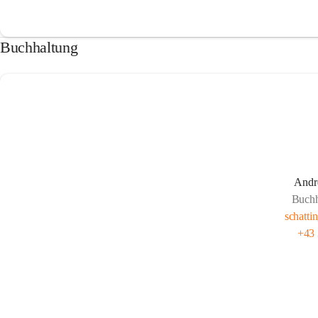
Buchhaltung
Andre
Buchh
schatti
+43