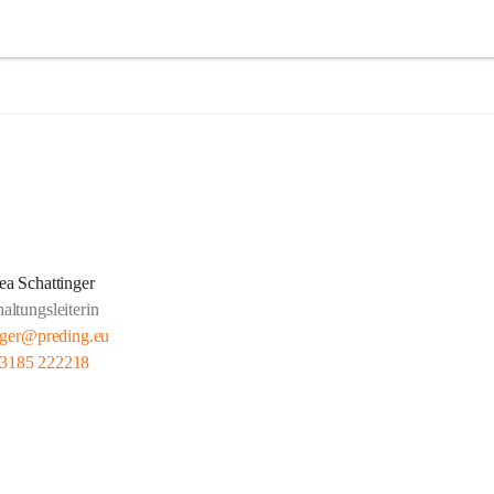
a Schattinger
altungsleiterin
nger@preding.eu
 3185 222218