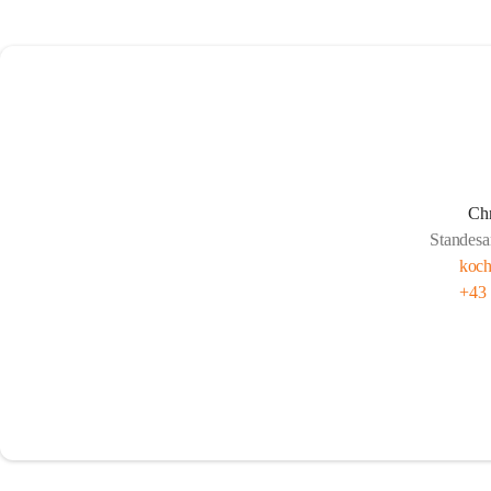
Chr
Standesa
koc
+43