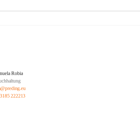
nuela Robia
uchhaltung
a@preding.eu
 3185 222213