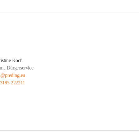
istine Koch
mt, Bürgerservice
h@preding.eu
 3185 222211