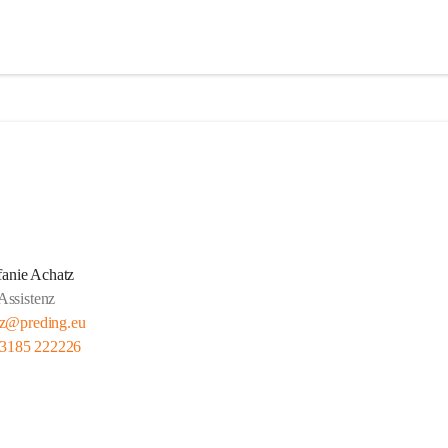
fanie Achatz
Assistenz
tz@preding.eu
 3185 222226