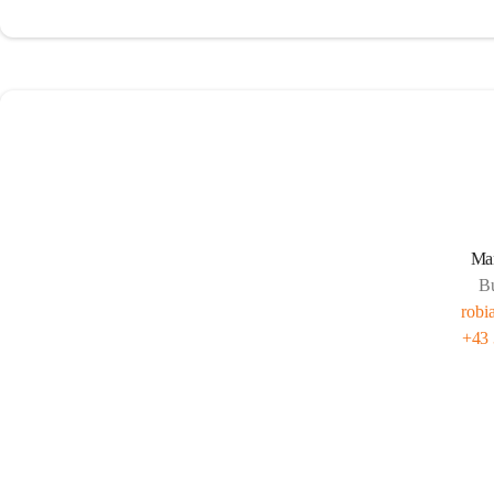
Ma
B
robi
+43