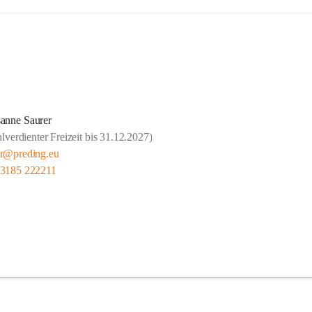
anne Saurer
lverdienter Freizeit bis 31.12.2027)
er@preding.eu
 3185 222211