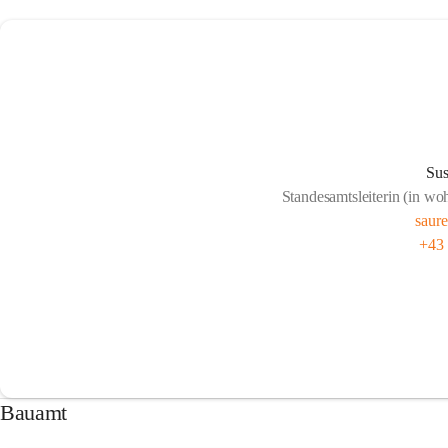
Sus
Standesamtsleiterin (in woh
saur
+43
Bauamt