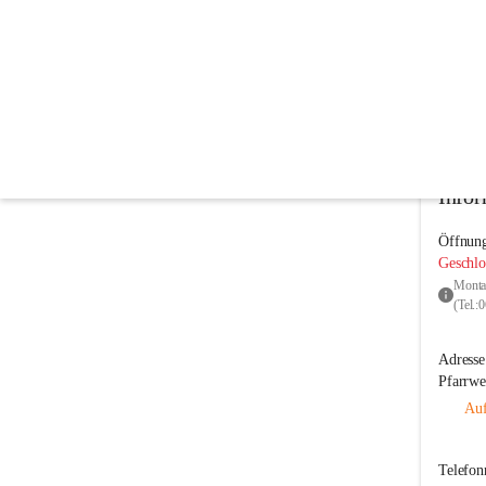
Pfarre Preding
@pfarre-preding
Pfarre
In CITIES öffnen
Infor
Öffnung
Geschlo
Montag
(Tel.
Adresse
Pfarrwe
Auf
Telefo