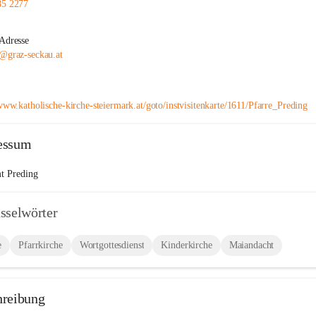
85 2277
Adresse
@graz-seckau.at
/www.katholische-kirche-steiermark.at/goto/instvisitenkarte/1611/Pfarre_Preding
essum
t Preding
sselwörter
e
Pfarrkirche
Wortgottesdienst
Kinderkirche
Maiandacht
hreibung