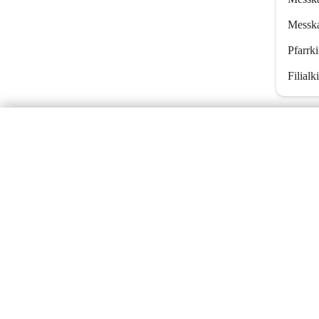
Messka
Pfarrki
Filialk