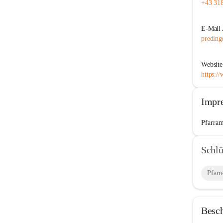
+43 31
E-Mail 
preding
Website
https:/
Impr
Pfarram
Schlü
Pfarr
Besc