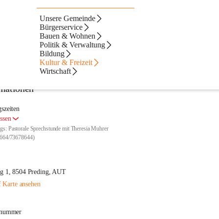
Unsere Gemeinde
Bürgerservice
Bauen & Wohnen
Politik & Verwaltung
Bildung
Kultur & Freizeit
Wirtschaft
mationen
szeiten
ssen
s: Pastorale Sprechstunde mit Theresia Muhrer
:0664/73678644)
g 1, 8504 Preding, AUT
 Karte ansehen
nnummer