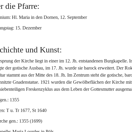
r die Pfarre:
inium: Hl. Maria in den Dornen, 12. September
ngstag: 15. Dezember
chichte und Kunst:
sprung der Kirche liegt in einer im 12. Jh. entstandenen Burgkapelle. I
lgte der gotische Ausbau, im 17. Jh. wurde sie barock erweitert. Der Ro
tar stammt aus der Mitte des 18. Jh. Im Zentrum steht die gotische, bar
hnitzte Gnadenstatue. 1921 wurden die Gewölbeflächen der Kirche mit
siebenteiligen Freskenzyklus aus dem Leben der Gottesmutter ausgemal
gen.:
 1355
en:
 T u. Tr 1677, St 1640
rche gen.:
 1355 (1699)
pelle:
 Maria Lourdes in Pöls