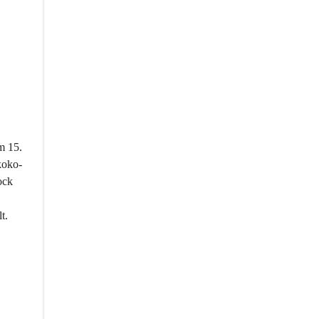
m 15. 
koko-
ock 
 
t.