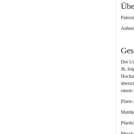
Übe
Patroz
Anbetu
Ges
Der Ur
Jh. fo
Hochal
übersc
einem 
Pfarre 
Matrik
Pfarrki
Messka