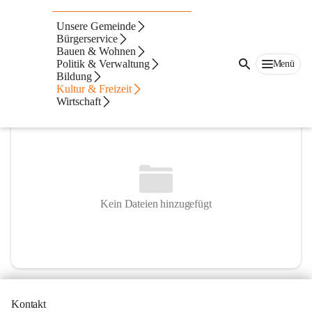
Pfarre Preding
Unsere Gemeinde
Bürgerservice
@pfarre-preding
Bauen & Wohnen
Pfarre
Politik & Verwaltung
Menü
Bildung
In CITIES öffnen
Kultur & Freizeit
Wirtschaft
Kein Dateien hinzugefügt
Kontakt